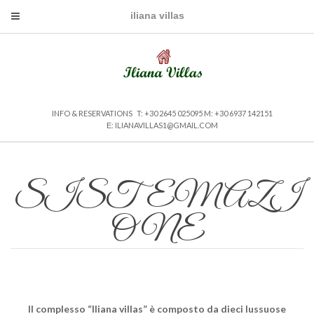
iliana villas
INFO & RESERVATIONS T: +30 2645 025095
M: +30 6937 142151
Ε: ILIANAVILLAS1@GMAIL.COM
SISTEMAZI
ONE
Il complesso “Iliana villas” è composto da dieci lussuose