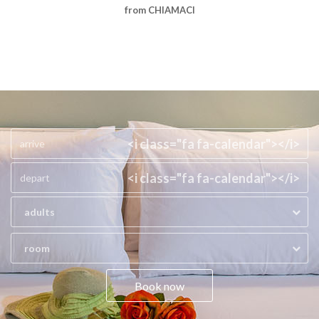
from CHIAMACI
<i class="fa fa-calendar"></i>
<i class="fa fa-calendar"></i>
adults
room
Book now